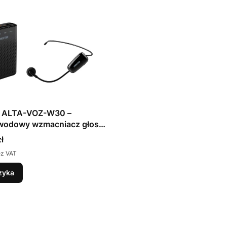
r ALTA-VOZ-W30 –
wodowy wzmacniacz głosu
fonem UHF
ł
ez VAT
zyka