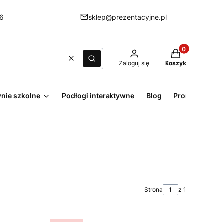
6
sklep@prezentacyjne.pl
Produkty w kos
Wyczyść
Szukaj
Zaloguj się
Koszyk
nie szkolne
Podłogi interaktywne
Blog
Promocje
Strona
z 1