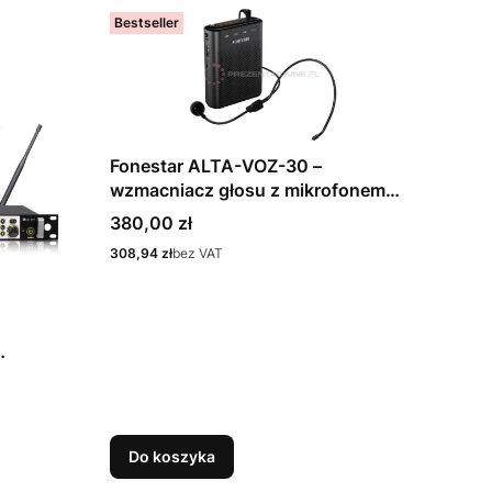
Bestseller
Fonestar ALTA-VOZ-30 –
wzmacniacz głosu z mikrofonem
nagłownym
Cena
380,00 zł
Cena
308,94 zł
bez VAT
Do koszyka