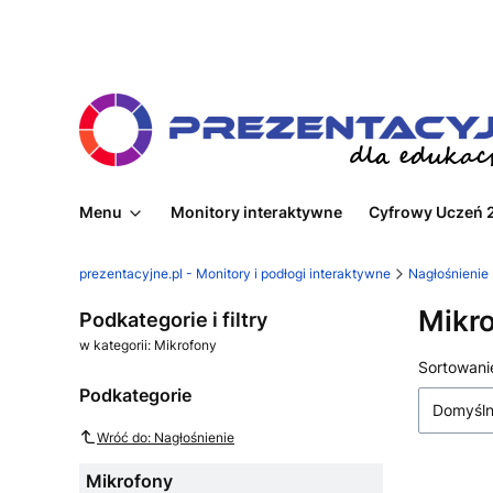
Menu
Monitory interaktywne
Cyfrowy Uczeń 
prezentacyjne.pl - Monitory i podłogi interaktywne
Nagłośnienie
Mikr
Podkategorie i filtry
w kategorii: Mikrofony
Lista
Sortowani
Podkategorie
Domyśl
Wróć do: Nagłośnienie
Mikrofony