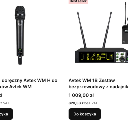
Bestseller
n doręczny Avtek WM H do
Avtek WM 1B Zestaw
ików Avtek WM
bezprzewodowy z nadajni
bodypack
Cena
ł
1 009,00 zł
Cena
ez VAT
820,33 zł
bez VAT
zyka
Do koszyka