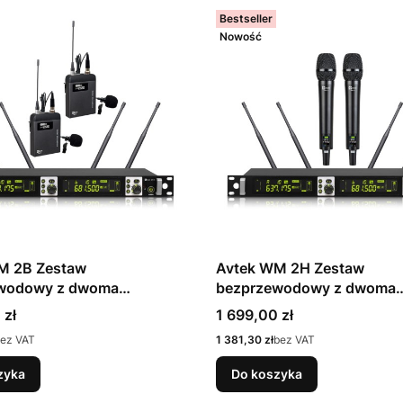
Bestseller
Nowość
M 2B Zestaw
Avtek WM 2H Zestaw
wodowy z dwoma
bezprzewodowy z dwoma
kami bodypack
mikrofonami doręcznymi
Cena
 zł
1 699,00 zł
Cena
ez VAT
1 381,30 zł
bez VAT
zyka
Do koszyka