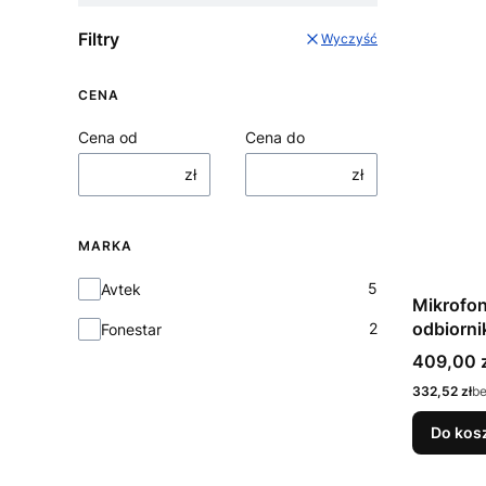
Filtry
Wyczyść
CENA
Cena od
Cena do
zł
zł
MARKA
Marka
5
Avtek
Mikrofo
odbiorn
2
Fonestar
Cena
409,00 z
Cena
332,52 zł
b
Do kos