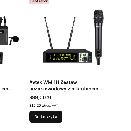
Bestseller
Avtek WM 1H Zestaw
kiem
bezprzewodowy z mikrofonem
doręcznym
Cena
999,00 zł
Cena
812,20 zł
bez VAT
Do koszyka