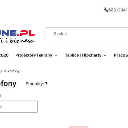
66813341
2026
Projektory i ekrany
Tablice i Flipcharty
Pracow
Mikrofony
ofony
Produkty:
7
 produktów
e:
ne