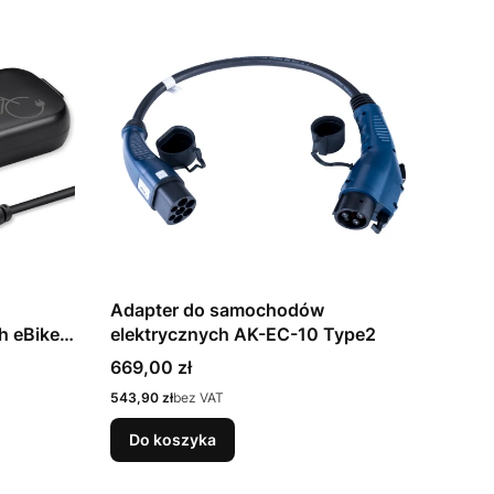
Adapter do samochodów
h eBike 2
elektrycznych AK-EC-10 Type2
Cena
669,00 zł
Cena
543,90 zł
bez VAT
Do koszyka