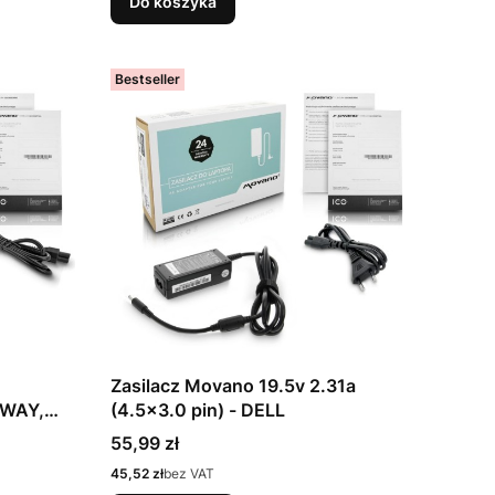
Do koszyka
Bestseller
Zasilacz Movano 19.5v 2.31a
EWAY,
(4.5x3.0 pin) - DELL
Cena
55,99 zł
Cena
45,52 zł
bez VAT