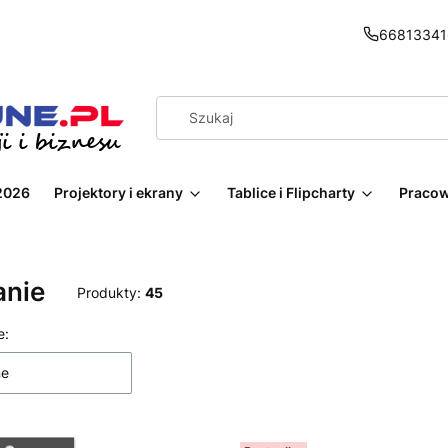
66813341
2026
Projektory i ekrany
Tablice i Flipcharty
Pracow
anie
Produkty:
45
 produktów
e:
ne