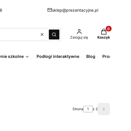
6
sklep@prezentacyjne.pl
Produkty w kos
Wyczyść
Szukaj
Zaloguj się
Koszyk
nie szkolne
Podłogi interaktywne
Blog
Promocje
Strona
z 2
Następne pro