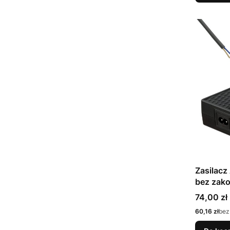
Zasilac
bez zak
Cena
74,00 zł
Cena
60,16 zł
bez