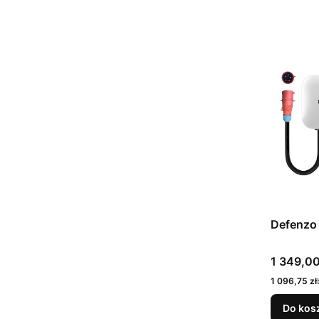
Defenzo
Cena
1 349,00
Cena
1 096,75 zł
Do kos