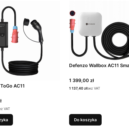
Defenzo Wallbox AC11 Sma
Cena
1 399,00 zł
 ToGo AC11
Cena
1 137,40 zł
bez VAT
ł
ez VAT
zyka
Do koszyka