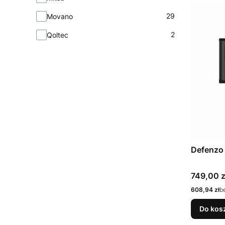
29
Movano
2
Qoltec
Defenzo
Cena
749,00 z
Cena
608,94 zł
b
Do kos