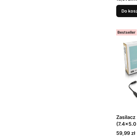
Do kos
Bestseller
Zasilacz
(7.4x5.0
Cena
59,99 zł