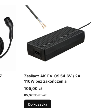
7
Zasilacz AK-EV-09 54.6V / 2A
110W bez zakończenia
Cena
105,00 zł
Cena
85,37 zł
bez VAT
Do koszyka