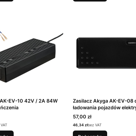
z AK-EV-10 42V / 2A 84W
Zasilacz Akyga AK-EV-08 
ończenia
ładowania pojazdów elekt
Cena
57,00 zł
Cena
 VAT
46,34 zł
bez VAT