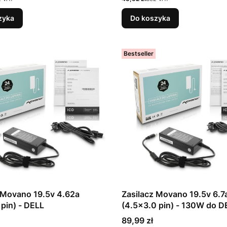
zyka
Do koszyka
Bestseller
 Movano 19.5v 4.62a
Zasilacz Movano 19.5v 6.7
 pin) - DELL
(4.5x3.0 pin) - 130W do D
Cena
89,99 zł