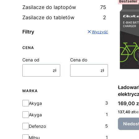
Bestseller
Zasilacze do laptopów
75
Zasilacze do tabletów
2
Filtry
Wyczyść
CENA
Cena od
Cena do
zł
zł
Ładowar
MARKA
elektryc
36V 42V
Marka
Cena
169,00 z
3
Akyga
Cena
137,40 zł
be
1
Akyga
Niedos
5
Defenzo
1
Mitsu