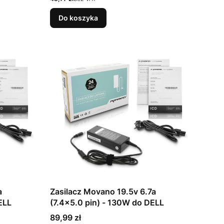
Do koszyka
a
Zasilacz Movano 19.5v 6.7a
ELL
(7.4x5.0 pin) - 130W do DELL
Cena
89,99 zł