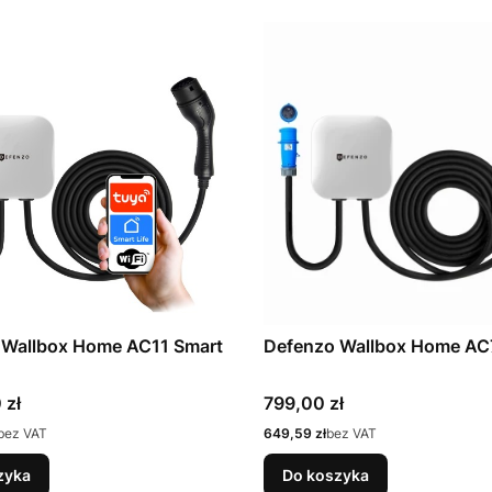
 Wallbox Home AC11 Smart
Defenzo Wallbox Home AC
Cena
 zł
799,00 zł
Cena
bez VAT
649,59 zł
bez VAT
zyka
Do koszyka