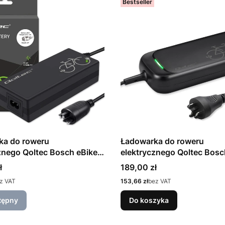
Bestseller
ka do roweru
Ładowarka do roweru
znego Qoltec Bosch eBike 2
elektrycznego Qoltec Bosc
 2A
36V 42V 2A wodoodporna
Cena
ł
189,00 zł
Cena
z VAT
153,66 zł
bez VAT
tępny
Do koszyka