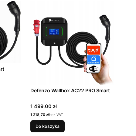
rt
Defenzo Wallbox AC22 PRO Smart
Cena
1 499,00 zł
Cena
1 218,70 zł
bez VAT
Do koszyka