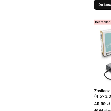
Do kos
Bestseller
Zasilacz
(4.5x3.0
Cena
49,99 zł
Cena
40,64 zł
be