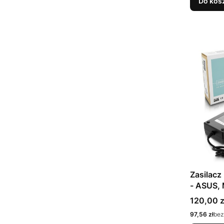
Do kos
Zasilacz Movano 1
- ASUS,
Cena
120,00 z
Cena
97,56 zł
bez