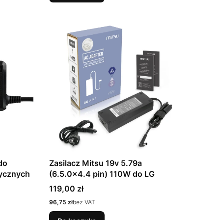
do
Zasilacz Mitsu 19v 5.79a
rycznych
(6.5.0x4.4 pin) 110W do LG
Cena
119,00 zł
Cena
96,75 zł
bez VAT