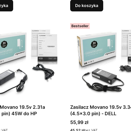
zyka
Do koszyka
Bestseller
 Movano 19.5v 2.31a
Zasilacz Movano 19.5v 3.
 pin) 45W do HP
(4.5x3.0 pin) - DELL
Cena
55,99 zł
Cena
z VAT
45,52 zł
bez VAT