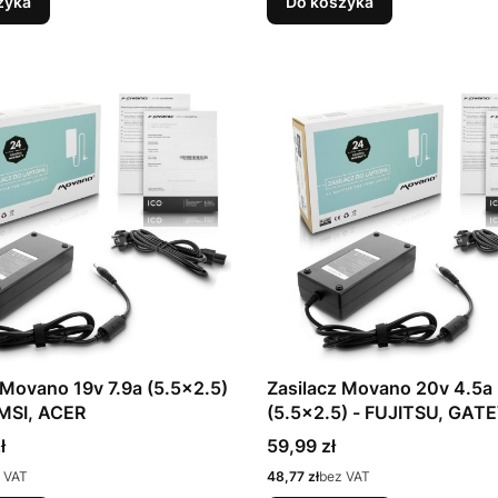
zyka
Do koszyka
9v 7.9a (5.5x2.5)
Zasilacz Movano 20v 4.5a
 MSI, ACER
(5.5x2.5) - FUJITSU, GAT
LENOVO
Cena
ł
59,99 zł
Cena
 VAT
48,77 zł
bez VAT