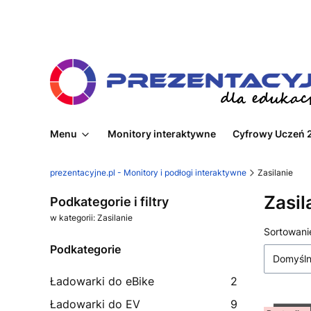
Menu
Monitory interaktywne
Cyfrowy Uczeń 
prezentacyjne.pl - Monitory i podłogi interaktywne
Zasilanie
Zasil
Podkategorie i filtry
w kategorii: Zasilanie
Lista
Sortowani
Podkategorie
Domyśl
Ładowarki do eBike
2
Ładowarki do EV
9