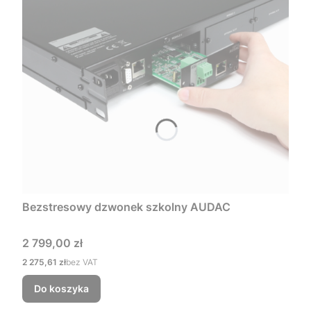
Bezstresowy dzwonek szkolny AUDAC
Cena
2 799,00 zł
Cena
2 275,61 zł
bez VAT
Do koszyka