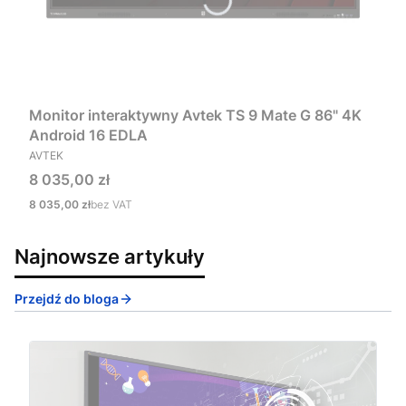
Monitor interaktywny Avtek TS 9 Mate G 86" 4K
Android 16 EDLA
PRODUCENT
AVTEK
Cena
8 035,00 zł
Cena
8 035,00 zł
bez VAT
Najnowsze artykuły
Przejdź do bloga