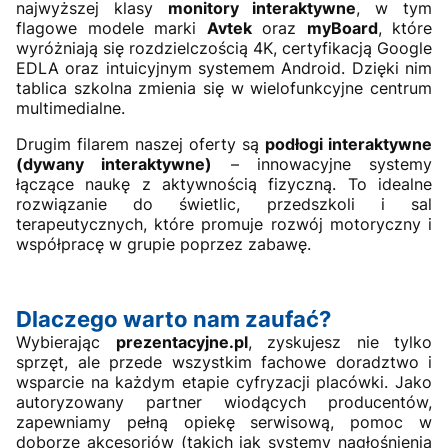
najwyższej klasy
monitory interaktywne
, w tym
flagowe modele marki
Avtek
oraz
myBoard
, które
wyróżniają się rozdzielczością 4K, certyfikacją Google
EDLA oraz intuicyjnym systemem Android. Dzięki nim
tablica szkolna zmienia się w wielofunkcyjne centrum
multimedialne.
Drugim filarem naszej oferty są
podłogi interaktywne
(dywany interaktywne)
– innowacyjne systemy
łączące naukę z aktywnością fizyczną. To idealne
rozwiązanie do świetlic, przedszkoli i sal
terapeutycznych, które promuje rozwój motoryczny i
współpracę w grupie poprzez zabawę.
Dlaczego warto nam zaufać?
Wybierając
prezentacyjne.pl
, zyskujesz nie tylko
sprzęt, ale przede wszystkim fachowe doradztwo i
wsparcie na każdym etapie cyfryzacji placówki. Jako
autoryzowany partner wiodących producentów,
zapewniamy pełną opiekę serwisową, pomoc w
doborze akcesoriów (takich jak systemy nagłośnienia