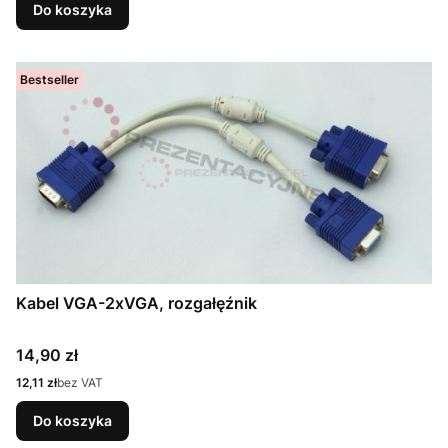
Do koszyka
Bestseller
Kabel VGA-2xVGA, rozgałęźnik
Cena
14,90 zł
Cena
12,11 zł
bez VAT
Do koszyka