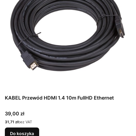
KABEL Przewód HDMI 1.4 10m FullHD Ethernet
Cena
39,00 zł
Cena
31,71 zł
bez VAT
Do koszyka