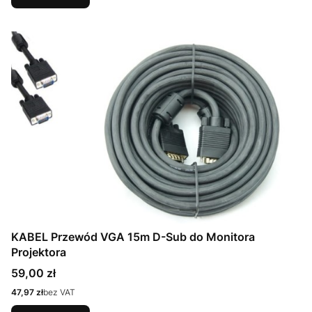
KABEL Przewód VGA 15m D-Sub do Monitora
Projektora
Cena
59,00 zł
Cena
47,97 zł
bez VAT