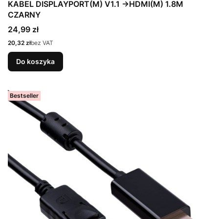
KABEL DISPLAYPORT(M) V1.1 ->HDMI(M) 1.8M
CZARNY
Cena
24,99 zł
Cena
20,32 zł
bez VAT
Do koszyka
Bestseller