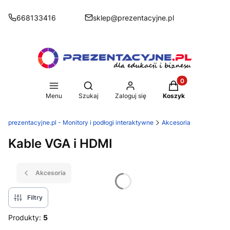
668133416
sklep@prezentacyjne.pl
Produkty w koszy
Otwórz wyszukiwarkę
Menu
Szukaj
Zaloguj się
Koszyk
prezentacyjne.pl - Monitory i podłogi interaktywne
Akcesoria
Kable VGA i HDMI
Akcesoria
Filtry
Produkty:
5