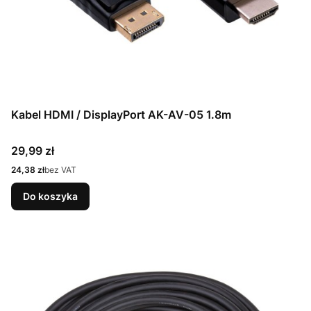
Kabel HDMI / DisplayPort AK-AV-05 1.8m
Cena
29,99 zł
Cena
24,38 zł
bez VAT
Do koszyka