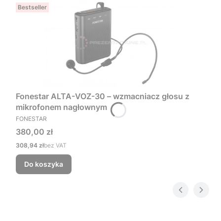
Bestseller
Fonestar ALTA-VOZ-30 – wzmacniacz głosu z
mikrofonem nagłownym
PRODUCENT
FONESTAR
Cena
380,00 zł
Cena
308,94 zł
bez VAT
Do koszyka