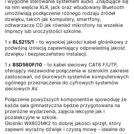
i wygodne sterowanie systemem audio. Znajdujące się
na nim wejścia XLR, jack oraz wbudowany Bluetooth
umożliwiają podłączenie różnego rodzaju źródeł
dzwięku, takich jak komputery, smartfony,
odtwarzacze CD jak również mikrofony na wszelkie
imprezy lub uroczystości szkolne.
1 x
BLS215/1
- to wysokiej jakości kabel głośnikowy z
podwójną izolacją zapewniający odpowiednią jakość
dzwięku i bezpieczeństwo instalacji.
1 x
BSD560F/10
- to kabel sieciowy CAT6 F/UTP,
oferujący niezawodne połączenia w szerokim zakresie
zastosowań, od biurowych systemów komputerowych
ogólnego przeznaczenia do cyfrowych systemów
sieciowych AV.
Połączenie powyższych komponentów spowoduję że
każda sala gimnastyczna będzie przygotowana na
przeróżne wydarzenia, zajęcia lekcyjne jak i
pozalekcyjne w szkole.
Głośniki WX802MK2 to dobrej jakości sprzęt, który
zapewni wyraźny dźwięk i czystą mowę - idealne do