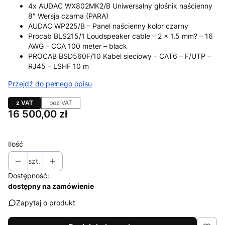
4x AUDAC WX802MK2/B Uniwersalny głośnik naścienny
8″ Wersja czarna (PARA)
AUDAC WP225/B – Panel naścienny kolor czarny
Procab BLS215/1 Loudspeaker cable – 2 x 1.5 mm? – 16
AWG – CCA 100 meter – black
PROCAB BSD560F/10 Kabel sieciowy – CAT6 – F/UTP –
RJ45 – LSHF 10 m
Przejdź do pełnego opisu
z VAT
bez VAT
Cena
16 500,00 zł
Ilość
szt.
Dostępność:
dostępny na zamówienie
Zapytaj o produkt