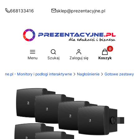
668133416
sklep@prezentacyjne.pl
Produkty w koszy
Otwórz wyszukiwarkę
Menu
Szukaj
Zaloguj się
Koszyk
yjne.pl - Monitory i podłogi interaktywne
Nagłośnienie
Gotowe zestawy