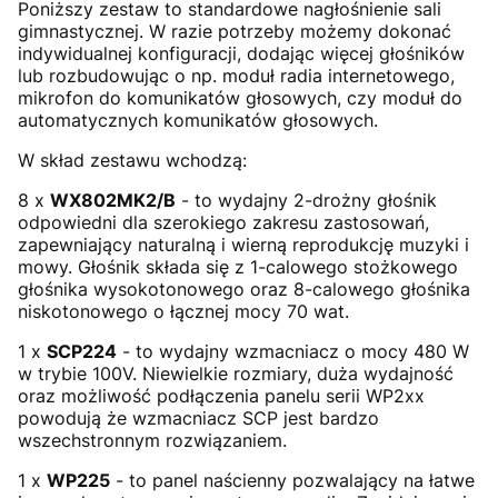
Poniższy zestaw to standardowe nagłośnienie sali
gimnastycznej. W razie potrzeby możemy dokonać
indywidualnej konfiguracji, dodając więcej głośników
lub rozbudowując o np. moduł radia internetowego,
mikrofon do komunikatów głosowych, czy moduł do
automatycznych komunikatów głosowych.
W skład zestawu wchodzą:
8 x
WX802MK2/B
- to wydajny 2-drożny głośnik
odpowiedni dla szerokiego zakresu zastosowań,
zapewniający naturalną i wierną reprodukcję muzyki i
mowy. Głośnik składa się z 1-calowego stożkowego
głośnika wysokotonowego oraz 8-calowego głośnika
niskotonowego o łącznej mocy 70 wat.
1 x
SCP224
- to wydajny wzmacniacz o mocy 480 W
w trybie 100V. Niewielkie rozmiary, duża wydajność
oraz możliwość podłączenia panelu serii WP2xx
powodują że wzmacniacz SCP jest bardzo
wszechstronnym rozwiązaniem.
1 x
WP225
- to panel naścienny pozwalający na łatwe