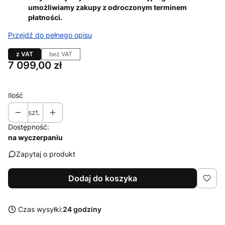
umożliwiamy zakupy z odroczonym terminem
płatności.
Przejdź do pełnego opisu
z VAT
bez VAT
Cena
7 099,00 zł
Ilość
szt.
Dostępność:
na wyczerpaniu
Zapytaj o produkt
Dodaj do koszyka
Czas wysyłki:
24 godziny