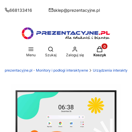
668133416
sklep@prezentacyjne.pl
Produkty w koszy
Otwórz wyszukiwarkę
Menu
Szukaj
Zaloguj się
Koszyk
prezentacyjne.pl - Monitory i podłogi interaktywne
Urządzenia interaktyw