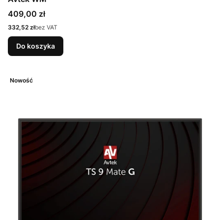
Cena
409,00 zł
Cena
332,52 zł
bez VAT
Do koszyka
Nowość