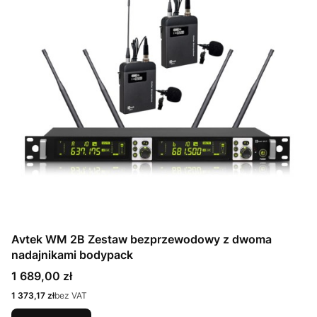
Avtek WM 2B Zestaw bezprzewodowy z dwoma
nadajnikami bodypack
Cena
1 689,00 zł
Cena
1 373,17 zł
bez VAT