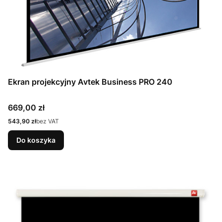
Ekran projekcyjny Avtek Business PRO 240
Cena
669,00 zł
Cena
543,90 zł
bez VAT
Do koszyka