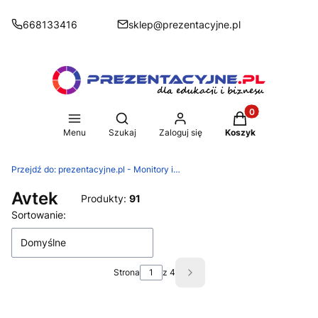
668133416
sklep@prezentacyjne.pl
Produkty w koszy
Otwórz wyszukiwarkę
Menu
Szukaj
Zaloguj się
Koszyk
Przejdź do:
prezentacyjne.pl - Monitory i podłogi interaktywne
Avtek
Produkty:
91
Lista produktów
Sortowanie:
Domyślne
Strona
z 4
Następne produkty