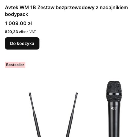
Avtek WM 1B Zestaw bezprzewodowy z nadajnikiem
bodypack
Cena
1 009,00 zł
Cena
820,33 zł
bez VAT
Do koszyka
Bestseller