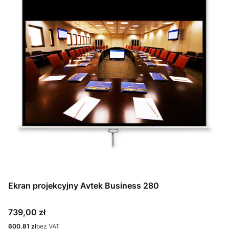
Ekran projekcyjny Avtek Business 280
Cena
739,00 zł
Cena
600,81 zł
bez VAT