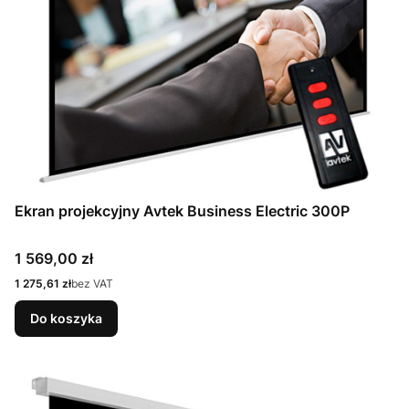
Ekran projekcyjny Avtek Business Electric 300P
Cena
1 569,00 zł
Cena
1 275,61 zł
bez VAT
Do koszyka