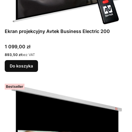
Ekran projekcyjny Avtek Business Electric 200
Cena
1 099,00 zł
Cena
893,50 zł
bez VAT
Do koszyka
Bestseller