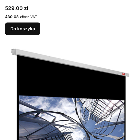
Cena
529,00 zł
Cena
430,08 zł
bez VAT
Do koszyka