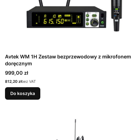
Avtek WM 1H Zestaw bezprzewodowy z mikrofonem
doręcznym
Cena
999,00 zł
Cena
812,20 zł
bez VAT
Do koszyka