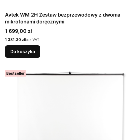
Avtek WM 2H Zestaw bezprzewodowy z dwoma
mikrofonami doręcznymi
Cena
1 699,00 zł
Cena
1 381,30 zł
bez VAT
Do koszyka
Bestseller