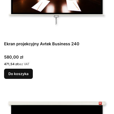
Ekran projekcyjny Avtek Business 240
Cena
580,00 zł
Cena
471,54 zł
bez VAT
Do koszyka