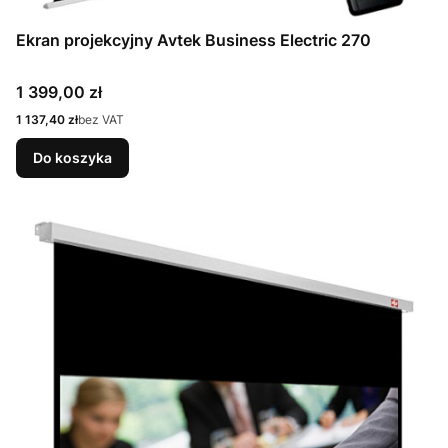
Ekran projekcyjny Avtek Business Electric 270
Cena
1 399,00 zł
Cena
1 137,40 zł
bez VAT
Do koszyka