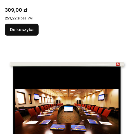
Cena
309,00 zł
Cena
251,22 zł
bez VAT
Do koszyka