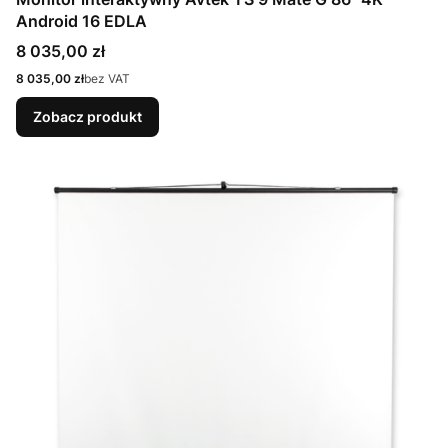
Android 16 EDLA
Cena
8 035,00 zł
Cena
8 035,00 zł
bez VAT
Zobacz produkt