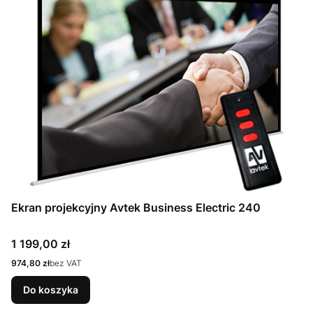
Ekran projekcyjny Avtek Business Electric 240
Cena
1 199,00 zł
Cena
974,80 zł
bez VAT
Do koszyka