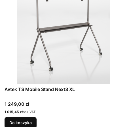
Avtek TS Mobile Stand Next3 XL
Cena
1 249,00 zł
Cena
1 015,45 zł
bez VAT
Do koszyka