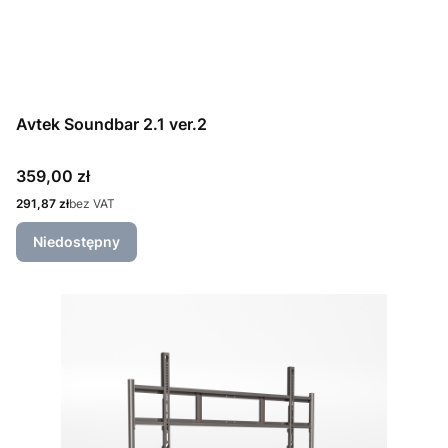
Avtek Soundbar 2.1 ver.2
Cena
359,00 zł
Cena
291,87 zł
bez VAT
Niedostępny