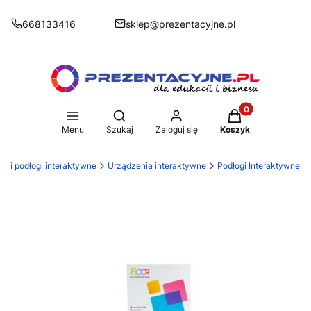
668133416
sklep@prezentacyjne.pl
Produkty w koszy
Otwórz wyszukiwarkę
Menu
Szukaj
Zaloguj się
Koszyk
ry i podłogi interaktywne
Urządzenia interaktywne
Podłogi Interaktywne