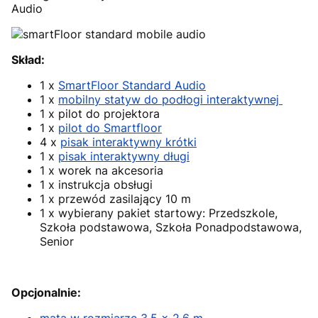
Audio
Skład:
1 x
SmartFloor Standard Audio
1 x
mobilny statyw do podłogi interaktywnej
1 x pilot do projektora
1 x
pilot do Smartfloor
4 x
pisak interaktywny krótki
1 x
pisak interaktywny długi
1 x worek na akcesoria
1 x instrukcja obsługi
1 x przewód zasilający 10 m
1 x wybierany pakiet startowy: Przedszkole,
Szkoła podstawowa, Szkoła Ponadpodstawowa,
Senior
Opcjonalnie:
mata w rozmiarze 3,5 x 2,6 m