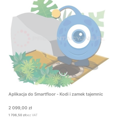
Aplikacja do Smartfloor - Kodi i zamek tajemnic
Cena
2 099,00 zł
Cena
1 706,50 zł
bez VAT