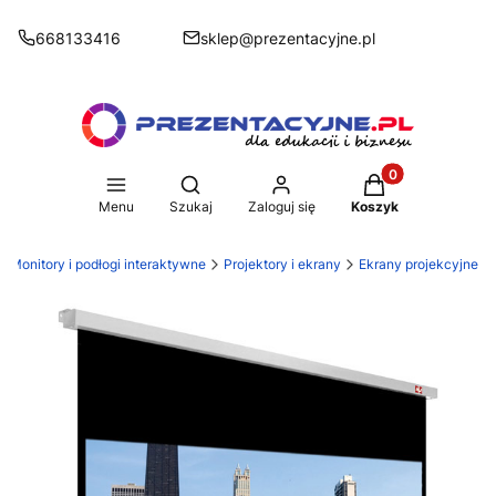
668133416
sklep@prezentacyjne.pl
Produkty w koszy
Otwórz wyszukiwarkę
Menu
Szukaj
Zaloguj się
Koszyk
- Monitory i podłogi interaktywne
Projektory i ekrany
Ekrany projekcyjne