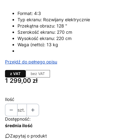
Format:
4:3
Typ ekranu:
Rozwijany elektrycznie
Przekątna obrazu:
128 "
Szerokość ekranu:
270 cm
Wysokość ekranu:
220 cm
Waga (netto):
13 kg
Przejdź do pełnego opisu
z VAT
bez VAT
Cena
1 299,00 zł
Ilość
szt.
Dostępność:
średnia ilość
Zapytaj o produkt