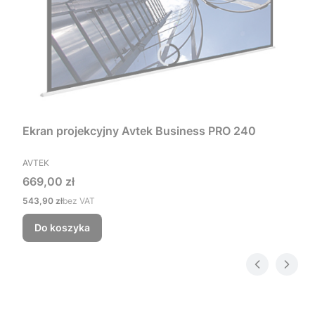
Ekran projekcyjny Avtek Business PRO 240
PRODUCENT
AVTEK
Cena
669,00 zł
Cena
543,90 zł
bez VAT
Do koszyka