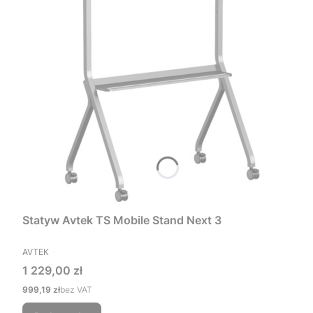
Statyw Avtek TS Mobile Stand Next 3
PRODUCENT
AVTEK
Cena
1 229,00 zł
Cena
999,19 zł
bez VAT