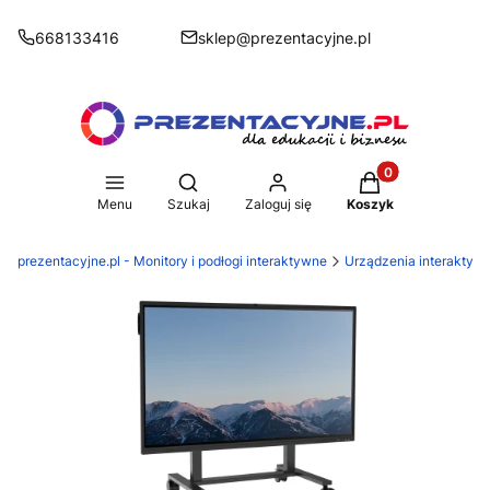
668133416
sklep@prezentacyjne.pl
Produkty w koszy
Otwórz wyszukiwarkę
Menu
Szukaj
Zaloguj się
Koszyk
prezentacyjne.pl - Monitory i podłogi interaktywne
Urządzenia interaktyw