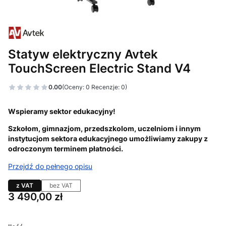
Statyw elektryczny Avtek
TouchScreen Electric Stand V4
0.00
(Oceny: 0 Recenzje: 0)
Wspieramy sektor edukacyjny!
Szkołom, gimnazjom, przedszkolom, uczelniom i innym
instytucjom sektora edukacyjnego umożliwiamy zakupy z
odroczonym terminem płatności.
Przejdź do pełnego opisu
z VAT
bez VAT
Cena
3 490,00 zł