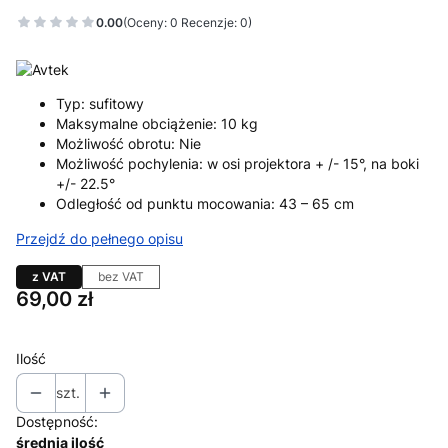
0.00
(Oceny: 0 Recenzje: 0)
Typ: sufitowy
Maksymalne obciążenie: 10 kg
Możliwość obrotu: Nie
Możliwość pochylenia: w osi projektora + /- 15°, na boki
+/- 22.5°
Odległość od punktu mocowania: 43 – 65 cm
Przejdź do pełnego opisu
z VAT
bez VAT
Cena
69,00 zł
Ilość
szt.
Dostępność:
średnia ilość