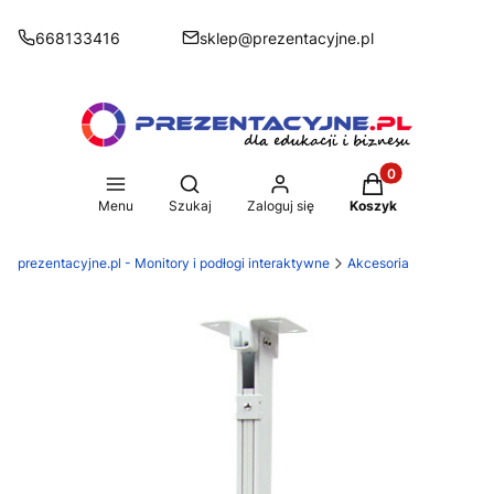
668133416
sklep@prezentacyjne.pl
Produkty w koszy
Otwórz wyszukiwarkę
Menu
Szukaj
Zaloguj się
Koszyk
prezentacyjne.pl - Monitory i podłogi interaktywne
Akcesoria