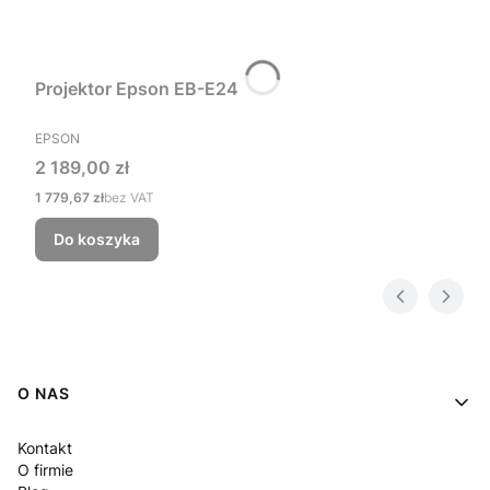
Projektor Epson EB-E24
PRODUCENT
EPSON
Cena
2 189,00 zł
Cena
1 779,67 zł
bez VAT
Do koszyka
Linki w stopce
O NAS
Kontakt
O firmie